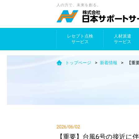
人の力で、未来を創る。
レセプト点検
人材派遣
サービス
サービス
トップページ
>
新着情報
>
【重
2026/06/02
【重要】台風6号の接近に