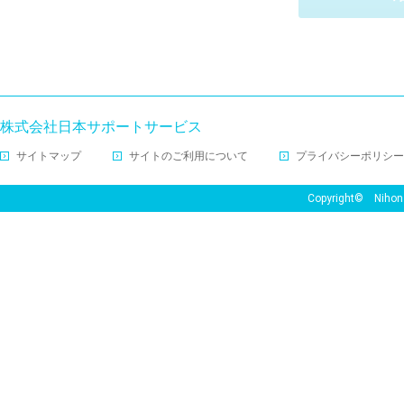
用することができます。同
いたします。また、本サー
くまで任意のものですが、
株式会社日本サポートサービス
登録が完了せずお仕事の案
サイトマップ
サイトのご利用について
プライバシーポリシー
■個人情報の利用目的につ
Copyright© Nihon Su
1.個人情報の利用目的
ご登録いただきました個人
します。
(1)登録来社予約および登録